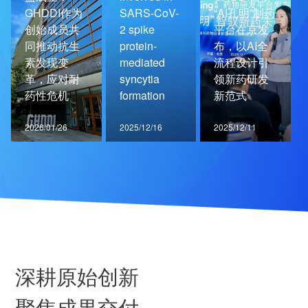
GHDDI作为
SARS-CoV-
“AI孔明”制药
创始成员共
2 spike
平台在京发
同推动抗生
protein-
布，以AI全
素发现变
mediated
流程设计引
革，应对耐
syncytia
领新药研发
药性危机
formation
新范式
2026/01/26
2025/12/16
2025/12/11
深耕原始创新
聚焦成果交付