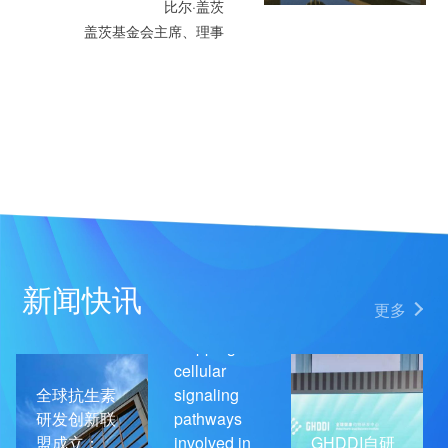
比尔·盖茨
盖茨基金会主席、理事
新闻快讯
更多
Mapping
cellular
全球抗生素
signaling
研发创新联
pathways
盟成立：
involved in
GHDDI自研