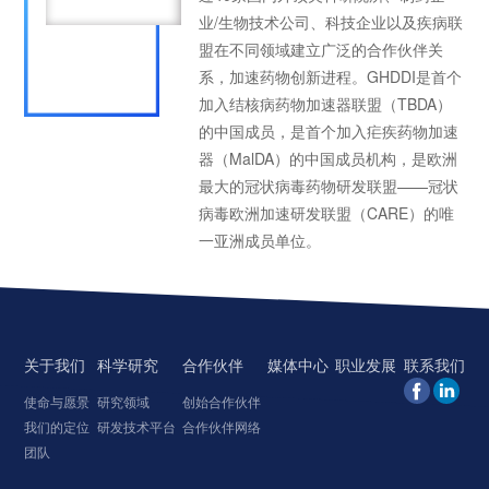
业/生物技术公司、科技企业以及疾病联
盟在不同领域建立广泛的合作伙伴关
系，加速药物创新进程。GHDDI是首个
加入结核病药物加速器联盟（TBDA）
的中国成员，是首个加入疟疾药物加速
器（MalDA）的中国成员机构
，
是欧洲
最大的冠状病毒药物研发联盟——冠状
病毒欧洲加速研发联盟（CARE）的唯
一亚洲成员单位。
关于我们
科学研究
合作伙伴
媒体中心
职业发展
联系我们
使命与愿景
研究领域
创始合作伙伴
我们的定位
研发技术平台
合作伙伴网络
团队