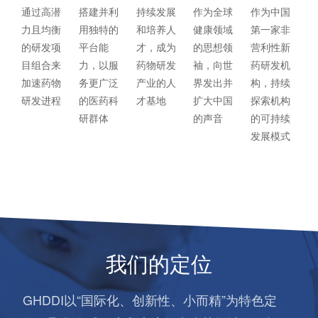
作为中国
搭建并利
持续发展
作为全球
通过高潜
第一家非
用独特的
和培养人
健康领域
力且均衡
营利性新
平台能
才，成为
的思想领
的研发项
药研发机
力，以服
药物研发
袖，向世
目组合来
构，持续
务更广泛
产业的人
界发出并
加速药物
探索机构
的医药科
才基地
扩大中国
研发进程
的可持续
研群体
的声音
发展模式
我们的定位
GHDDI以“国际化、创新性、小而精”为特色定