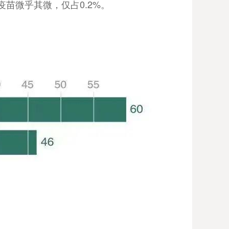
苗微乎其微，仅占0.2%。